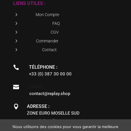
LIENS UTILES :
5
Mon Compte
5
FAQ
5
CGV
5
Commander
5
Contact

TÉLÉPHONE :
+33 (0) 387 30 00 00

EMAIL :
contact@replay.shop

ADRESSE :
ZONE EURO MOSELLE SUD
2 rue de la Gillière
Nous utilisons des cookies pour vous garantir la meilleure
57140 NORROY LE VENEUR