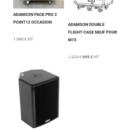
o
ADAMSON PACK PRO 2
!
POINT12 OCCASION
ADAMSON DOUBLE
FLIGHT-CASE NEUF POUR
1 990
€
HT
M15
Le
Le
1 323
€
699
€
HT
prix
prix
initial
actuel
était :
est :
P
1
699 €.
r
323 €.
o
m
o
!