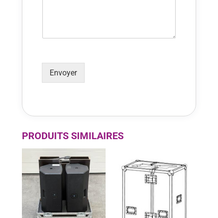
Envoyer
Alternative:
PRODUITS SIMILAIRES
P
r
o
m