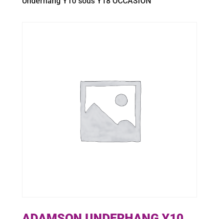
Underhang Y10 sous Y18 OCCASION
ADAMSON UNDERHANG Y10