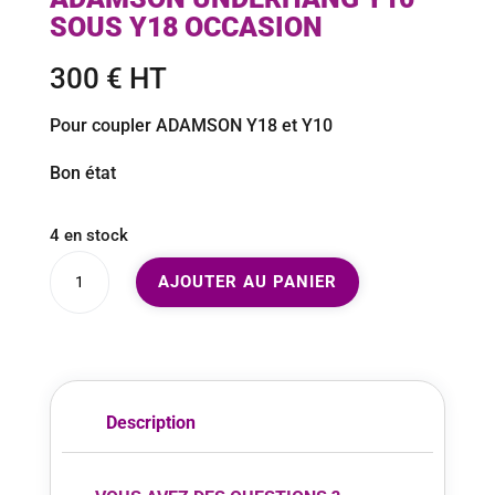
SOUS Y18 OCCASION
300
€
HT
Pour coupler ADAMSON Y18 et Y10
Bon état
4 en stock
quantité
A
AJOUTER AU PANIER
de
l
ADAMSON
t
Underhang
e
Y10
r
sous
n
Description
Y18
a
OCCASION
t