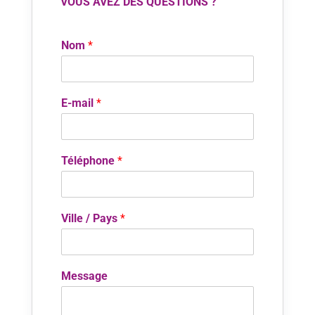
VOUS AVEZ DES QUESTIONS ?
i
v
e
Nom
*
:
E-mail
*
Téléphone
*
Ville / Pays
*
Message