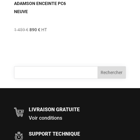
ADAMSON ENCEINTE PC6
NEUVE
Le
Le
1 459
€
890
€
HT
prix
prix
initial
actuel
était :
est :
1
890 €.
459 €.
LIVRAISON GRATUITE
Voir conditions
SUPPORT TECHNIQUE